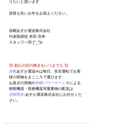
りたいと思います
皆様も良いお年をお迎えください。
赤帽あすか運送株式会社 
代表取締役 本田 浩幸  
スタッフ一同 (^_^)v
😊 初心の目の輝きをいつまでも 😊
赤帽
あすか運送㈱は毎日、安全運転でお客
様の荷物をまごころで運びます。
お急ぎの荷物や
赤帽パワーゲート車
による
精密機器・医療機器等重量物の配送は
赤帽熊本
-あすか運送株式会社にお任せくだ
さい。