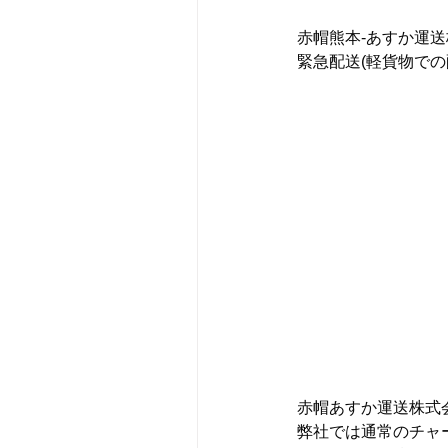
赤帽熊本‐あすか運
緊急配送(軽貨物での
赤帽あすか運送株式
弊社では通常のチャ