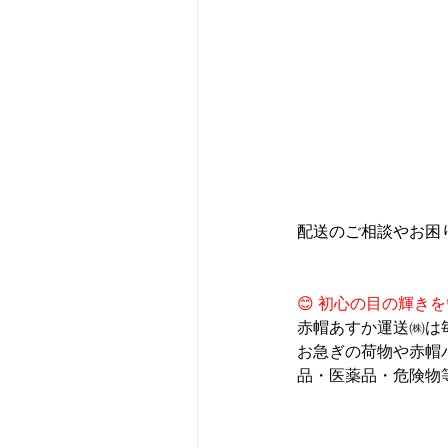
配送のご相談やお困
😊
 初心の目の輝きを
赤帽あすか運送㈱は
お急ぎの荷物や
赤帽
品・医薬品・危険物