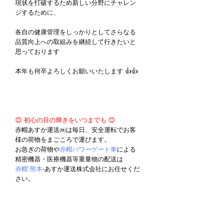
現状を打破するため新しい分野にチャレン
ジするために、
各自の健康管理をしっかりとしてさらなる
品質向上への取組みを継続して行きたいと
思っております 
本年も何卒よろしくお願いいたします 👍👍
😊 初心の目の輝きをいつまでも 😊
赤帽あすか運送㈱は毎日、安全運転でお客
様の荷物をまごころで運びます。
お急ぎの荷物や
赤帽パワーゲート車
による
精密機器・医療機器等重量物の配送は
赤帽 熊本
-あすか運送株式会社にお任せくだ
さい。