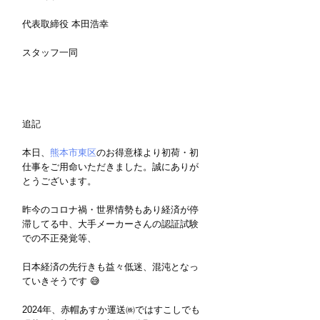
代表取締役 本田浩幸
スタッフ一同
追記
本日、
熊本市東区
のお得意様より初荷・初
仕事をご用命いただきました。誠にありが
とうございます。
昨今のコロナ禍・世界情勢もあり経済が停
滞してる中、大手メーカーさんの認証試験
での不正発覚等、
日本経済の先行きも益々低迷、混沌となっ
ていきそうです 😅 
2024年、赤帽あすか運送㈱ではすこしでも