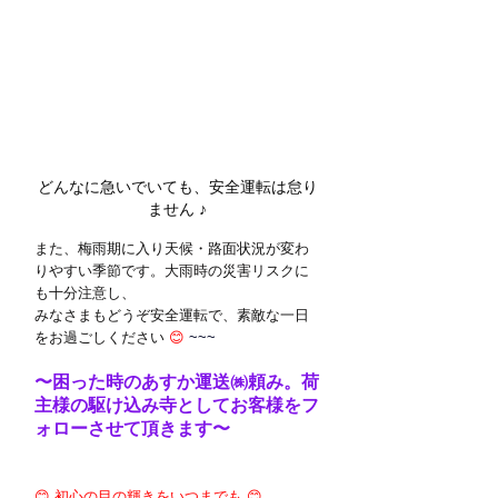
どんなに急いでいても、安全運転は怠り
ません 
♪
また、梅雨期に入り天候・路面状況が変わ
りやすい季節です。大雨時の災害リスクに
も十分注意し、
みなさまもどうぞ安全運転で、素敵な一日
をお過ごしください 
😊
 ~~~
〜困った時のあすか運送㈱頼み。荷
主様の駆け込み寺としてお客様をフ
ォローさせて頂きます〜
😊
 初心の目の輝きをいつまでも 
😊