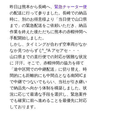
昨日は熊本から長崎へ、
緊急チャーター便
の配送に行って参りました。長崎での納品
時に、別のお得意様より「当日便で山口県
まで」の緊急配送をご依頼いただき、納品
作業を終えた後ただちに熊本の赤帽仲間へ
手配開始しました。
しかし、タイミングが合わず空車両がなか
なか見つからず (;^_^A アセアセ・・・ 
山口県までの直行便での対応が困難な状況
に 汗汗。そこで、赤帽仲間の協力を得て
「途中区間での中継配送」に切り替え、時
間的にも距離的にも中間点となる南関ICま
で中継でつないでもらい、当社が引き継い
で納品先へ向かう体制を構築しました。状
況に応じて最適な手段を選択し、緊急案件
でも確実に前へ進めることを最優先に対応
しております。