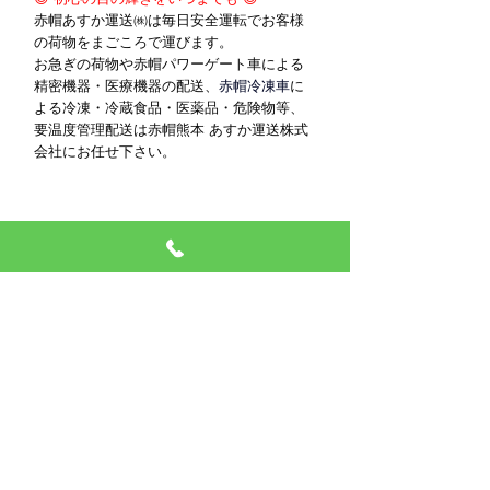
赤帽あすか運送㈱は毎日安全運転でお客様
の荷物をまごころで運びます。
お急ぎの荷物や
赤帽パワーゲート車
による
精密機器・医療機器の配送、
赤帽冷凍車
に
よる冷凍・冷蔵食品・
医薬品・危険物
等、
要温度管理配送は
赤帽熊本
あすか運送株式
会社にお任せ下さい。
すべて表示
最新記事