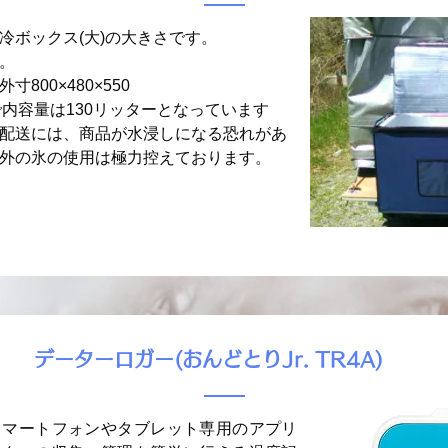
冷ボックス(大)の大きさです。
。
800×480×550
70で内容量は130リッターとなっています
配送には、商品が水浸しになる恐れがあ
以外の氷の使用は極力控えております。
​データーロガー(おんどとりJr. TR4A)
、スマートフォンやタブレット専用のアプリ