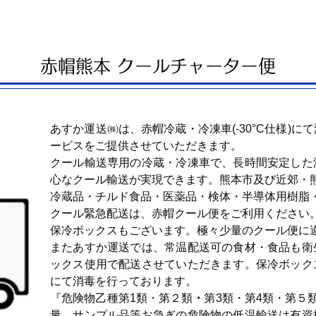
赤帽熊本 クールチャーター便
あすか運送㈱は、赤帽冷蔵・冷凍車(-30°C仕様)
ービスをご提供させていただきます。
クール輸送専用の冷蔵・冷凍車で、長時間安定した
心なクール輸送が実現できます。熊本市及び近郊・
冷蔵品・チルド食品・
医薬品・検体
・半導体用樹脂
クール緊急配送は、赤帽クール便をご利用ください
保冷ボックスもございます。極々少量のクール便に
またあすか運送では、常温配送可の食材・食品も衛
ックス使用で配送させていただきます。保冷ボック
にて消毒を行っております。
『危険物乙種第1類・第２類
・
第3類・第4類・第５
量、サンプル品等お急ぎの危険物の低温輸送は有資