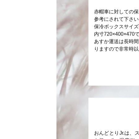
​赤帽車に対しての保
参考にされて下さい
保冷ボックスサイズ外寸
内寸720×400×4
あすか運送は長時間
​りますので非常時
おんどとりJr.は