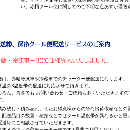
い。赤帽クール便に関してのご不明な点あすか運送
か運送㈱、保冷クール便配送サービスのご案
蔵・冷凍車－30℃仕様導入いたしました。
便は、赤帽冷凍車や冷蔵車でのチャーター便配送になります。
常温の3温度帯の配送に対応させて頂きます。
ちろん、真冬でも お問い合わせ・ご依頼も多くいただきますの
す。
積み残し・積み忘れ、またお得意様からの急な出荷依頼などの
。配送品目の数量・種類などではクール温度帯が異なるかと思
配送毎にご相談させていただきます。
する冷凍・冷蔵チャーター便です ! 是非ご利用ください ! !​