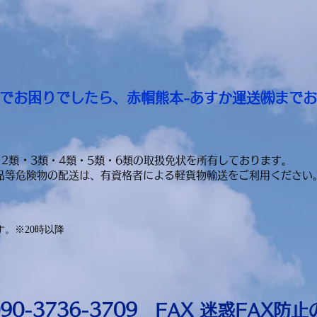
でお困りでしたら、赤帽熊本-あすか運送㈱まで
・
2類
3類・4類・5類・6類の取扱免状を所有しております。
品等危険物の配送は、有資格者による軽貨物輸送をご利用ください
。※20時以降
090-3736-3709
FAX
迷惑FAX防止