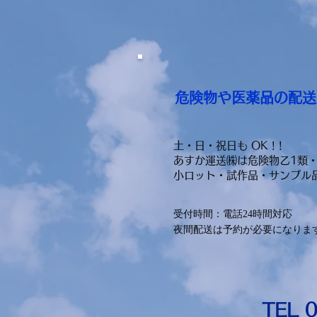
危険物や医薬品の配送
土・日・祝日も OK ! !
あすか運送㈱は危険物乙1類・
小ロット・試作品・サンプル
受付時間：電話24時間対応
夜間配送は予約が必要になります
​TEL 