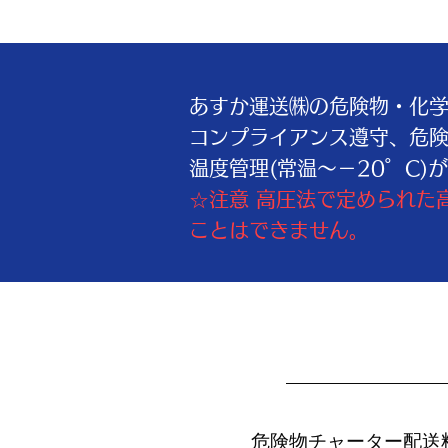
あすか運送㈱の危険物・化
コンプライアンス遵守、危険
温度管理(常温～－20゜C
)
​☆注意 高圧法で定められ
ことはできません。
危険物チャーター配送料