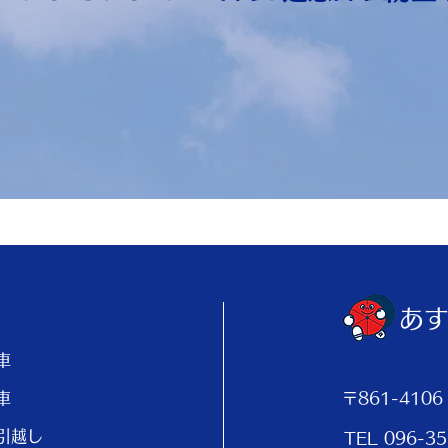
あ
車
車
〒861-410
引越し
TEL 096-