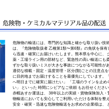
​危険物・ケミカルマテリアル品の配送
危険物の輸送には、専門的な知識と確かな取り扱い技術
は、『危険物取扱者 乙種第1類〜第6類』の免状を保
ら迅速・確実にお届けいたします。熊本県を中心に、 
薬・工場ライン用の部材など、緊急性の高い輸送にも
ずかな取り扱いミスが大きな事故につながる可能性があ
適切な積載・固定・温度管理・区分(類)ごとの注意点を
に目的地までお届けすることを最優先にしています。
へ明日までに確実に届けたい」 「工場のラインを止め
い」 といった 時間にシビアなご依頼 もお任せくださ
赤帽あすか運送は、 38年以上の実績・貨物保険加入・
物輸送においても安心してご利用いただける体制を整
安全・確実・迅速な危険物輸送をお求めの企業様は、 