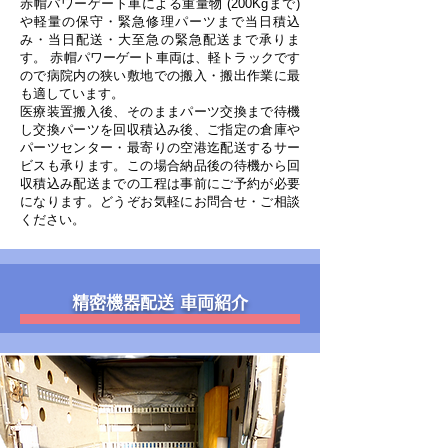
赤帽パワーゲート車による重量物 (200Kgまで)
や軽量の保守・緊急修理パーツまで当日積込
み・当日配送・大至急の緊急配送まで承りま
す。 赤帽パワーゲート車両は、軽トラックです
ので病院内の狭い敷地での搬入・搬出作業に最
も適しています。
医療装置搬入後、そのままパーツ交換まで待機
し交換パーツを回収積込み後、ご指定の倉庫や
パーツセンター・最寄りの空港迄配送するサー
ビスも承ります。この場合納品後の待機から回
収積込み配送までの工程は事前にご予約が必要
になります。どうぞお気軽にお問合せ・ご相談
ください。
精密機器配送 車両紹介