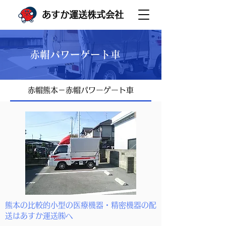
あすか運送株式会社
​赤帽パワーゲート車
​赤帽熊本－赤帽パワーゲート車
熊本の比較的小型の医療機器・精密機器の配
送はあすか運送㈱へ