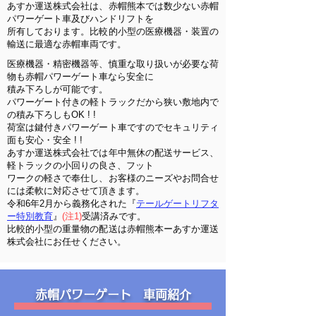
あすか運送株式会社は、赤帽熊本では数少ない赤帽
パワーゲート車及びハンドリフトを
​所有しております。比較的小型の医療機器・装置の
輸送に最適な赤帽車両です。
医療機器・精密機器等、慎重な取り扱いが必要な荷
物も赤帽パワーゲート車なら安全に
積み下ろしが可能です。
パワーゲート付きの軽トラックだから狭い敷地内で
の積み下ろしもOK ! !
​荷室は鍵付きパワーゲート車ですのでセキュリティ
面も安心・安全 ! !
あすか運送株式会社では年中無休の配送サービス、
軽トラックの小回りの良さ、フット
ワークの軽さで奉仕し、お客様のニーズやお問合せ
には柔軟に対応させて頂きます。
​令和6年2月から義務化された『
テールゲートリフタ
ー特別教育
』
(注1)
受講済みです。
​比較的小型の重量物の配送は赤帽熊本ーあすか運送
株式会社にお任せください。
赤帽パワーゲート 車両紹介