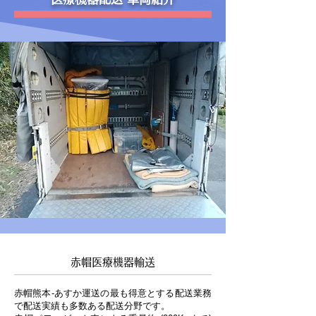
赤帽パワーゲート車の積載性能
荷室内寸法
奥行き：1800mm幅：1400mm・荷室最後部は
パワーゲート柱及び補強材の為1300mmと少し
狭くなってます。
荷室の高さは、1500mm～2000mm迄の可動式
の幌車となっており背の高い荷物にも対応致し
ます
​​。
パワーゲートの部分
奥行き：800mm(スロープ部を入れて
1000mm)幅1400mm
リフト能力
350Kgまで動作確認しておりますが、安全の
為１回あたりMax重量200Kg、車両総積載は
赤帽医療機器輸送
300Kgまでとさせて頂きます。
赤帽熊本-あすか運送の最も得意とする配送業務
で配送実績も多数ある配送分野です。