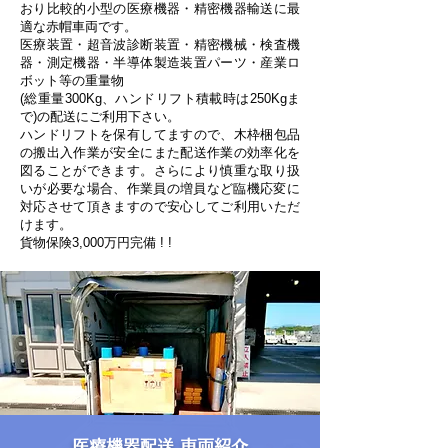
おり
比較的小型の医療機器・精密機器輸送に最
適な赤帽車両です。
医療装置・超音波診断装置・精密機械・検査機
器・測定機器・
半導体製造装置パーツ・産業ロ
ボット等の重量物
(総重量300Kg、ハンドリフト積載時は250Kgま
で)の配送にご利用下さい。
ハンドリフトを保有してますので、木枠梱包品
の搬出入作業が安全にまた配送作業の効率化を
図ることができます。さらにより慎重な取り扱
いが必要な場合、作業員の増員など臨機応変に
対応させて頂きますので安心してご利用いただ
けます。
​貨物保険3,000万円完備 ! !
医療機器配送 車両紹介