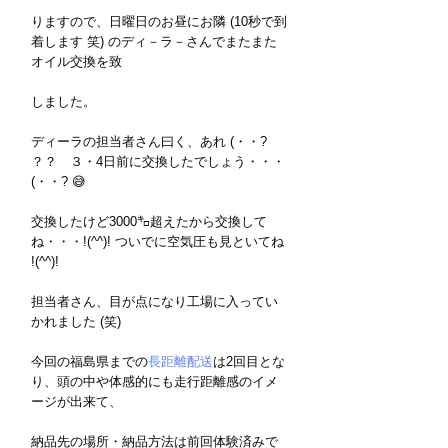
りますので、日曜日のお昼にお隣 (10秒で到
着します 笑) のディ－ラ－さんでまたまた
オイル交換を致
しました。
ディーラの担当者さん曰く、あれ (・・? 
？？　３・4日前に交換したでしょう・・・
(・・? 😅
交換したけど3000㌔超えたから交換して
ね・・・!(^^)! ついでに空気圧も見といてね 
!(^^)!
担当者さん、目が点になり工場に入ってい
かれました (笑)
今回の福島県までの
長距離配送
は2回目とな
り、頭の中や体感的にも走行距離感のイメ
ージが出来て、
納品先の場所・納品方法は前回体験済みで