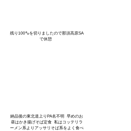
残り100㌔を切りましたので那須高原SA
で休憩  
納品後の東北道上りPA名不明  早めのお
昼はかき揚げそば定食  私はコッテリラ
ーメン系よりアッサリそば系をよく食べ