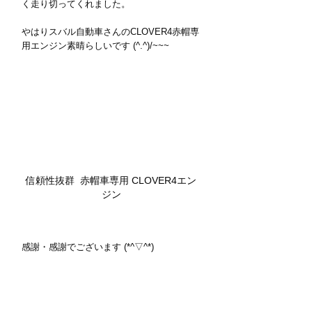
く走り切ってくれました。
やはりスバル自動車さんのCLOVER4赤帽専
用エンジン素晴らしいです (^.^)/~~~
信頼性抜群  赤帽車専用 CLOVER4エン
ジン
感謝・感謝でございます (*^▽^*)