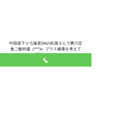
中国道下り七塚原SAの松屋さんで豚汁定
食ご飯特盛  (*^^)v  プラス健康を考えて
野菜サラダ