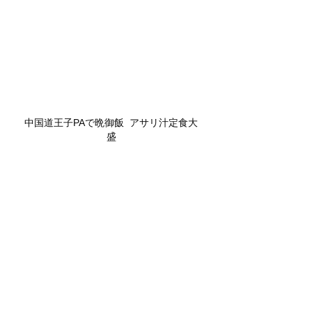
中国道王子PAで晩御飯  アサリ汁定食大
盛