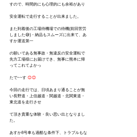
すので、時間的にも心理的にも余裕があり
安全運転で走行することが出来ました。
また到着後の工場待機場での待機(前回苦労
しました😅)・納品もスムーズに出来て、あ
すか運送第一
の願いである無事故・無違反の安全運転で
先方工場様にお届けでき、無事に熊本に帰
ってこれてよかっ
たで~~す 
😊😊
今回の走行では、日頃あまり通ることが無
い長野道・上信越道・関越道・北関東道・
東北道を走行させ
て頂き貴重な体験・良い思い出となりまし
た。
あすか8号車も過酷な条件下、トラブルもな